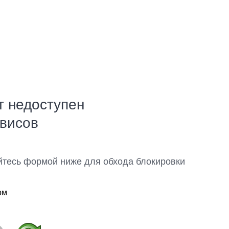
т недоступен
рвисов
йтесь формой ниже для обхода блокировки
ом