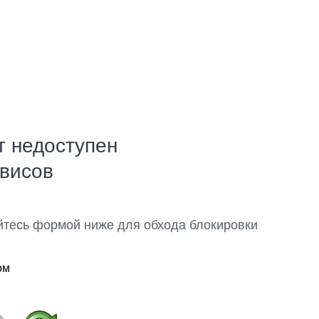
т недоступен
рвисов
йтесь формой ниже для обхода блокировки
ом