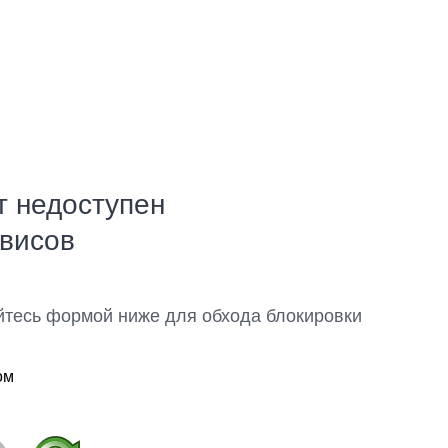
т недоступен
рвисов
йтесь формой ниже для обхода блокировки
ом