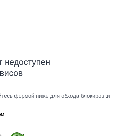
т недоступен
рвисов
йтесь формой ниже для обхода блокировки
ом