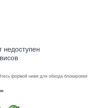
т недоступен
рвисов
йтесь формой ниже для обхода блокировки
ом